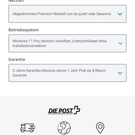
Netzteil
Open item options
Abgestimmtes Premium Netzteil von be quiet! oder Seasonic
Betriebssystem
Open item options
Windows 11 Pro, deutsch, installiert, Lizenzschlüssel ohne
Installationsmedium
Garantie
Open item options
3 Jahre Garantie inklusive, davon 1 Jahr Pick Up & Return
Garantie
Swisspost