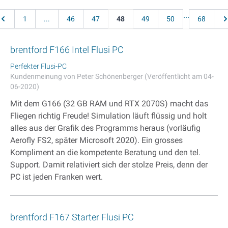
Seite
...
Seite
Seite
Seite
Seite
Sie lesen gerade Seite
Seite
Seite
Seite
Se
1
...
46
47
48
49
50
68
brentford F166 Intel Flusi PC
Perfekter Flusi-PC
Kundenmeinung von Peter Schönenberger (Veröffentlicht am 04-
06-2020)
Mit dem G166 (32 GB RAM und RTX 2070S) macht das
Fliegen richtig Freude! Simulation läuft flüssig und holt
alles aus der Grafik des Programms heraus (vorläufig
Aerofly FS2, später Microsoft 2020). Ein grosses
Kompliment an die kompetente Beratung und den tel.
Support. Damit relativiert sich der stolze Preis, denn der
PC ist jeden Franken wert.
brentford F167 Starter Flusi PC