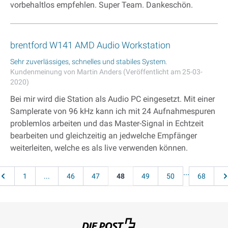
vorbehaltlos empfehlen. Super Team. Dankeschön.
brentford W141 AMD Audio Workstation
Sehr zuverlässiges, schnelles und stabiles System.
Kundenmeinung von Martin Anders (Veröffentlicht am 25-03-
2020)
Bei mir wird die Station als Audio PC eingesetzt. Mit einer
Samplerate von 96 kHz kann ich mit 24 Aufnahmespuren
problemlos arbeiten und das Master-Signal in Echtzeit
bearbeiten und gleichzeitig an jedwelche Empfänger
weiterleiten, welche es als live verwenden können.
Seite
...
Seite
Seite
Seite
Seite
Sie lesen gerade Seite
Seite
Seite
Seite
Se
1
...
46
47
48
49
50
68