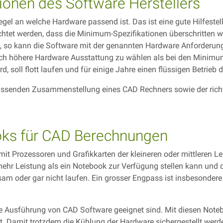
ionen des Software Herstellers
Regel an welche Hardware passend ist. Das ist eine gute Hilfeste
htet werden, dass die Minimum-Spezifikationen überschritten w
, so kann die Software mit der genannten Hardware Anforderung
tlich höhere Hardware Ausstattung zu wählen als bei den Mini
d, soll flott laufen und für einige Jahre einen flüssigen Betrieb 
passenden Zusammenstellung eines CAD Rechners sowie der rich
oks für CAD Berechnungen
it Prozessoren und Grafikkarten der kleineren oder mittleren L
ehr Leistung als ein Notebook zur Verfügung stellen kann und
m oder gar nicht laufen. Ein grosser Engpass ist insbesondere d
die Ausführung von CAD Software geeignet sind. Mit diesen Note
. Damit trotzdem die Kühlung der Hardware sichergestellt werde