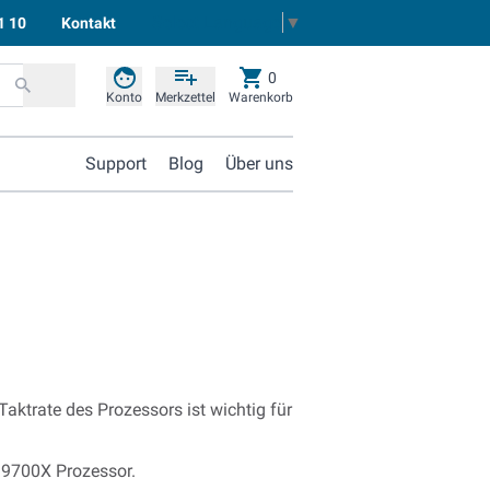
Select Language
▼
1 10
Kontakt
0
Konto
Merkzettel
Warenkorb
Support
Blog
Über uns
aktrate des Prozessors ist wichtig für
7 9700X Prozessor.