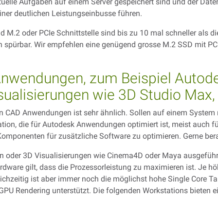
tuelle Aufgaben auf einem Server gespeichert sind und der Date
einer deutlichen Leistungseinbusse führen.
M.2 oder PCIe Schnittstelle sind bis zu 10 mal schneller als d
lich spürbar. Wir empfehlen eine genügend grosse M.2 SSD mit P
e Anwendungen, zum Beispiel Aut
sualisierungen wie 3D Studio Max,
on CAD Anwendungen ist sehr ähnlich. Sollen auf einem System
ation, die für Autodesk Anwendungen optimiert ist, meist auch 
 Komponenten für zusätzliche Software zu optimieren. Gerne bera
oder 3D Visualisierungen wie Cinema4D oder Maya ausgeführt
re gilt, dass die Prozessorleistung zu maximieren ist. Je höh
ichzeitig ist aber immer noch die möglichst hohe Single Core Tak
 GPU Rendering unterstützt. Die folgenden Workstations bieten ei