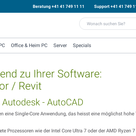
Beratung
+41 41 749 11 11
Support
+41 41 749 1
PC
Office & Heim PC
Server
Specials
end zu Ihrer Software:
r / Revit
 Autodesk - AutoCAD
n eine Single-Core Anwendung, das heisst eine möglichst hohe T
ete Prozessoren wie der Intel Core Ultra 7 oder der AMD Ryzen 