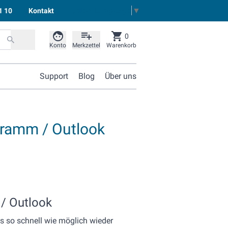
Select Language
▼
1 10
Kontakt
0
Konto
Merkzettel
Warenkorb
Support
Blog
Über uns
gramm / Outlook
/ Outlook
s so schnell wie möglich wieder