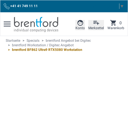
Select Language
▼
+41 41 749 11 11
0
Konto
Merkzettel
Warenkorb
Startseite
>
Specials
>
brentford Angebot bei Digitec
>
brentford Workstation / Digitec Angebot
>
brentford BF862 Ultra9 RTX5080 Workstation