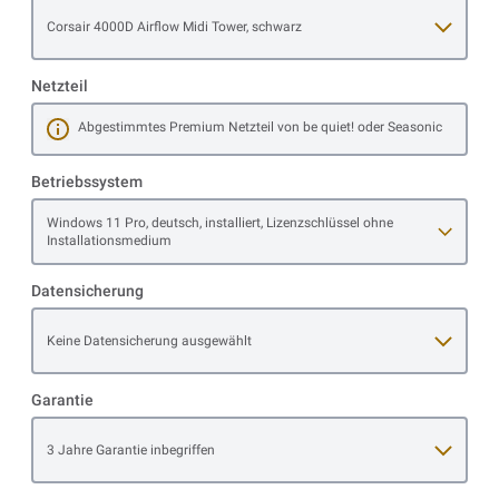
Open item options
Corsair 4000D Airflow Midi Tower, schwarz
Netzteil
Abgestimmtes Premium Netzteil von be quiet! oder Seasonic
Mehr erfahren
Betriebssystem
Open item options
Windows 11 Pro, deutsch, installiert, Lizenzschlüssel ohne
Installationsmedium
Datensicherung
Open item options
Keine Datensicherung ausgewählt
Garantie
Open item options
3 Jahre Garantie inbegriffen