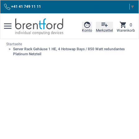
Select Language
▼
+41 41 749 11 11
0
Konto
Merkzettel
Warenkorb
Startseite
>
Server Rack Gehäuse 1 HE, 4 Hotswap Bays / 850 Watt redundantes
Platinum Netzteil