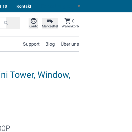
Select Language
▼
1 10
Kontakt
0
Konto
Merkzettel
Warenkorb
Support
Blog
Über uns
ni Tower, Window,
00P