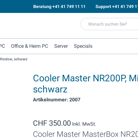
Beratung
+41 41 749 11 11
Support
+41 41 749 1
PC
Office & Heim PC
Server
Specials
 Window, schwarz
Cooler Master NR200P, Mi
schwarz
Artikelnummer: 2007
CHF 350.00
Inkl. MwSt.
Cooler Master MasterBox NR2