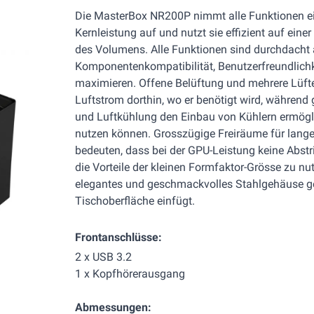
Die MasterBox NR200P nimmt alle Funktionen e
Kernleistung auf und nutzt sie effizient auf eine
des Volumens. Alle Funktionen sind durchdacht
Komponentenkompatibilität, Benutzerfreundlichk
maximieren. Offene Belüftung und mehrere Lüft
Luftstrom dorthin, wo er benötigt wird, während
und Luftkühlung den Einbau von Kühlern ermögl
nutzen können. Grosszügige Freiräume für lange 
bedeuten, dass bei der GPU-Leistung keine Abs
die Vorteile der kleinen Formfaktor-Grösse zu nu
elegantes und geschmackvolles Stahlgehäuse gehü
Tischoberfläche einfügt.
Frontanschlüsse:
2 x USB 3.2
1 x Kopfhörerausgang
Abmessungen: