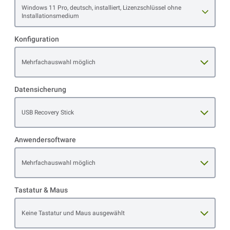
Open item options
Windows 11 Pro, deutsch, installiert, Lizenzschlüssel ohne
Installationsmedium
Konfiguration
Open item options
Mehrfachauswahl möglich
Datensicherung
Open item options
USB Recovery Stick
Anwendersoftware
Open item options
Mehrfachauswahl möglich
Tastatur & Maus
Open item options
Keine Tastatur und Maus ausgewählt