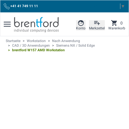
Select Language
▼
+41 41 749 11 11
0
Konto
Merkzettel
Warenkorb
Startseite
>
Workstation
>
Nach Anwendung
>
CAD / 3D Anwendungen
>
Siemens NX / Solid Edge
>
brentford W157 AMD Workstation