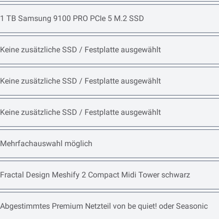
Open item options
1 TB Samsung 9100 PRO PCIe 5 M.2 SSD
Open item options
Keine zusätzliche SSD / Festplatte ausgewählt
Open item options
Keine zusätzliche SSD / Festplatte ausgewählt
Open item options
Keine zusätzliche SSD / Festplatte ausgewählt
Open item options
Mehrfachauswahl möglich
Open item options
Fractal Design Meshify 2 Compact Midi Tower schwarz
Open item options
Abgestimmtes Premium Netzteil von be quiet! oder Seasonic