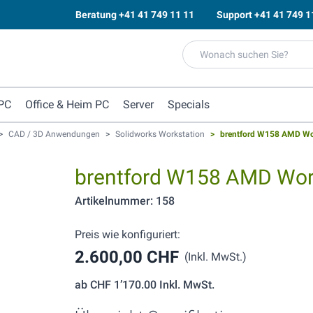
Beratung
+41 41 749 11 11
Support
+41 41 749 1
PC
Office & Heim PC
Server
Specials
>
CAD / 3D Anwendungen
>
Solidworks Workstation
>
brentford W158 AMD Wo
brentford W158 AMD Wor
Artikelnummer: 158
Preis wie konfiguriert:
2.600,00 CHF
(Inkl. MwSt.)
ab
CHF 1’170.00
Inkl. MwSt.