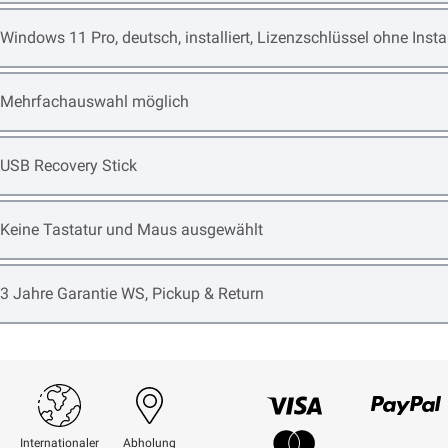
Open item options
Windows 11 Pro, deutsch, installiert, Lizenzschlüssel ohne Ins
Open item options
Mehrfachauswahl möglich
Open item options
USB Recovery Stick
Open item options
Keine Tastatur und Maus ausgewählt
Open item options
3 Jahre Garantie WS, Pickup & Return
Visum
Paypal
Internationaler
Abholung