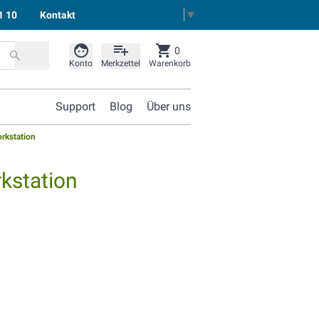
Select Language
▼
1 10
Kontakt
0
Konto
Merkzettel
Warenkorb
Support
Blog
Über uns
rkstation
kstation