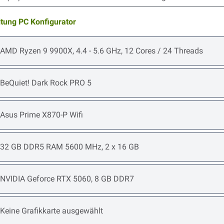
itung PC Konfigurator
Open item options
AMD Ryzen 9 9900X, 4.4 - 5.6 GHz, 12 Cores / 24 Threads
Open item options
BeQuiet! Dark Rock PRO 5
Open item options
Asus Prime X870-P Wifi
Open item options
32 GB DDR5 RAM 5600 MHz, 2 x 16 GB
Open item options
NVIDIA Geforce RTX 5060, 8 GB DDR7
Open item options
Keine Grafikkarte ausgewählt