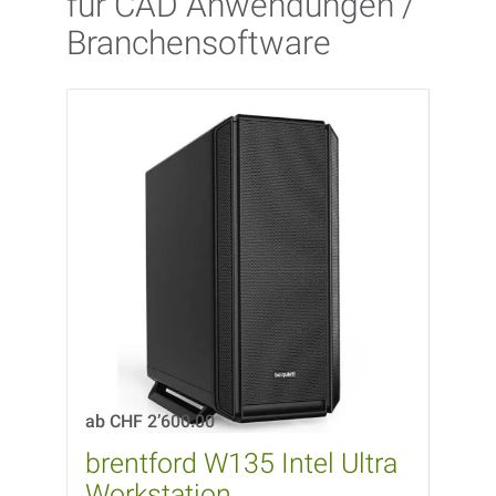
für CAD Anwendungen /
Branchensoftware
ab
CHF 2’600.00
ab
CH
brentford W135 Intel Ultra
bre
Workstation
Wor