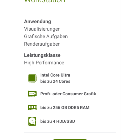
Anwendung
Anwe
Visualisierungen
CAD /
Grafische Aufgaben
Visua
Renderaufgaben
Rende
Leistungsklasse
Leist
High Performance
High 
Intel Core Ultra
bis zu
24 Cores
Profi- oder Consumer Grafik
bis zu
256 GB DDR5 RAM
bis zu
4 HDD/SSD