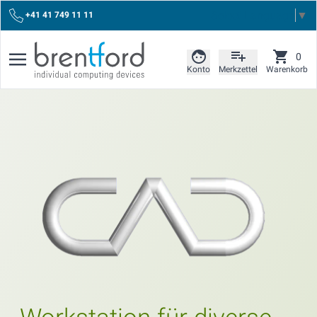
Select Language
▼
+41 41 749 11 11
0
Konto
Merkzettel
Warenkorb