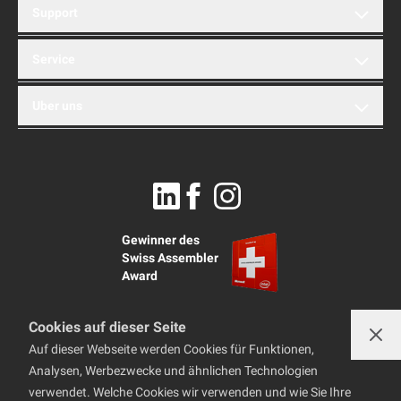
brentford AG
Support
Hinterbergstrasse 32A
6312 Steinhausen
Montag bis Freitag
Telefon
Service
+41 41 749 11 11
08:30 – 12:00
info@brentford.com
13:00 – 18:00
Showroom
Referenzen
Uber uns
Stellenangebote
Händler
Telefon
+41 41 749 11 10
Geschäftskunden
Bestellinformationen
support@brentford.com
News
Zahlungsoptionen
Lieferinformationen
Newsletter abonnieren
Garantieleistungen
Reparaturen
AGBs
PC Tipps und FAQ
PC Hilfe
Datenschutzerklärung
Impressum
Linkedin
Facebook
Instagram
Gewinner des
Swiss Assembler
Award
Cookies auf dieser Seite
Auf dieser Webseite werden Cookies für Funktionen,
Analysen, Werbezwecke und ähnlichen Technologien
verwendet. Welche Cookies wir verwenden und wie Sie Ihre