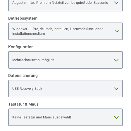
Open item options
Abgestimmtes Premium Netzteil von be quiet! oder Seasonic
Betriebssystem
Open item options
Windows 11 Pro, deutsch, installiert, Lizenzschlüssel ohne
Installationsmedium
Konfiguration
Open item options
Mehrfachauswahl möglich
Datensicherung
Open item options
USB Recovery Stick
Tastatur & Maus
Open item options
Keine Tastatur und Maus ausgewählt