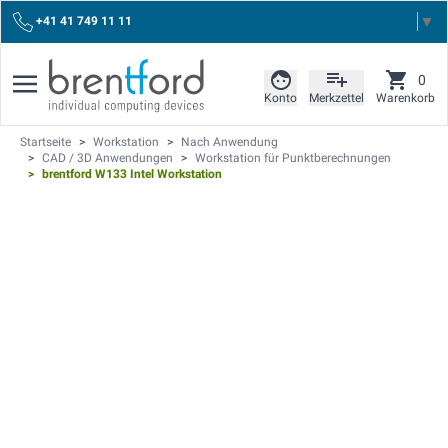
Select Language
▼
+41 41 749 11 11
0
Konto
Merkzettel
Warenkorb
Startseite
>
Workstation
>
Nach Anwendung
>
CAD / 3D Anwendungen
>
Workstation für Punktberechnungen
>
brentford W133 Intel Workstation