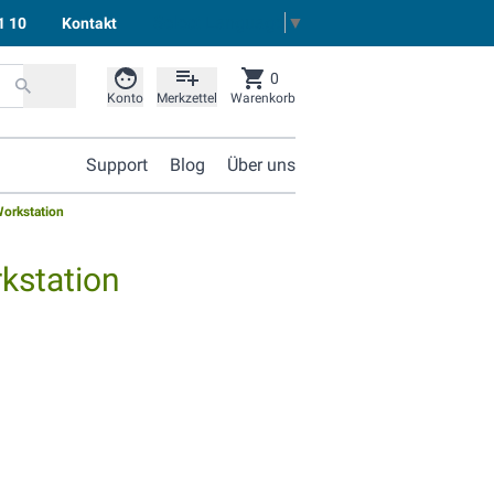
Select Language
▼
1 10
Kontakt
0
Konto
Merkzettel
Warenkorb
Support
Blog
Über uns
orkstation
kstation