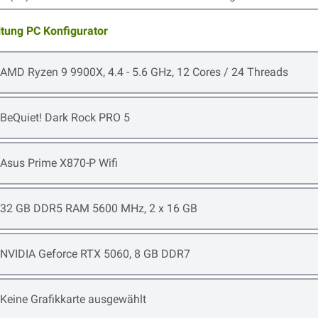
itung PC Konfigurator
Open item options
AMD Ryzen 9 9900X, 4.4 - 5.6 GHz, 12 Cores / 24 Threads
Open item options
BeQuiet! Dark Rock PRO 5
Open item options
Asus Prime X870-P Wifi
Open item options
32 GB DDR5 RAM 5600 MHz, 2 x 16 GB
Open item options
NVIDIA Geforce RTX 5060, 8 GB DDR7
Open item options
Keine Grafikkarte ausgewählt