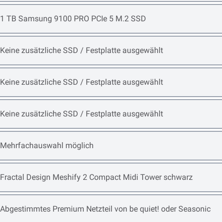
Open item options
1 TB Samsung 9100 PRO PCIe 5 M.2 SSD
Open item options
Keine zusätzliche SSD / Festplatte ausgewählt
Open item options
Keine zusätzliche SSD / Festplatte ausgewählt
Open item options
Keine zusätzliche SSD / Festplatte ausgewählt
Open item options
Mehrfachauswahl möglich
Open item options
Fractal Design Meshify 2 Compact Midi Tower schwarz
Open item options
Abgestimmtes Premium Netzteil von be quiet! oder Seasonic