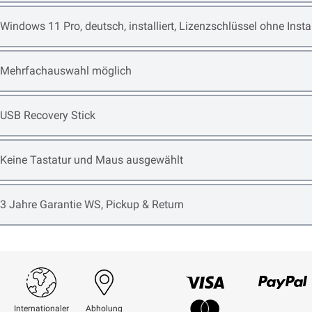
Open item options
Windows 11 Pro, deutsch, installiert, Lizenzschlüssel ohne Ins
Open item options
Mehrfachauswahl möglich
Open item options
USB Recovery Stick
Open item options
Keine Tastatur und Maus ausgewählt
Open item options
3 Jahre Garantie WS, Pickup & Return
Visum
Paypal
Internationaler
Abholung