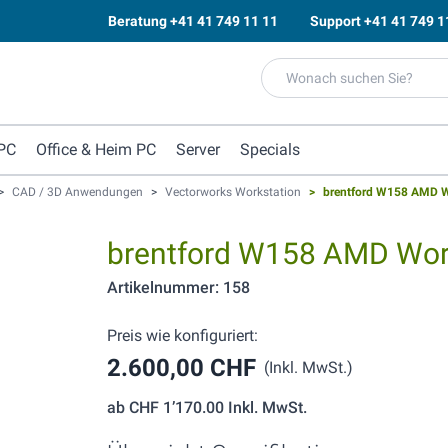
Beratung
+41 41 749 11 11
Support
+41 41 749 1
PC
Office & Heim PC
Server
Specials
>
CAD / 3D Anwendungen
>
Vectorworks Workstation
>
brentford W158 AMD W
brentford W158 AMD Wor
Artikelnummer: 158
Preis wie konfiguriert:
2.600,00 CHF
(Inkl. MwSt.)
ab
CHF 1’170.00
Inkl. MwSt.