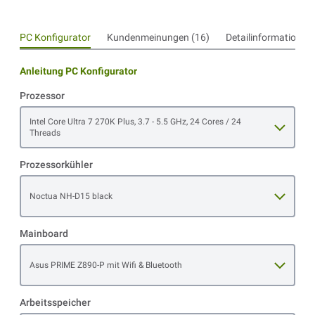
PC Konfigurator
Kundenmeinungen (16)
Detailinformationen
Anleitung PC Konfigurator
Prozessor
Open item options
Intel Core Ultra 7 270K Plus, 3.7 - 5.5 GHz, 24 Cores / 24
Threads
Prozessorkühler
Open item options
Noctua NH-D15 black
Mainboard
Open item options
Asus PRIME Z890-P mit Wifi & Bluetooth
Arbeitsspeicher