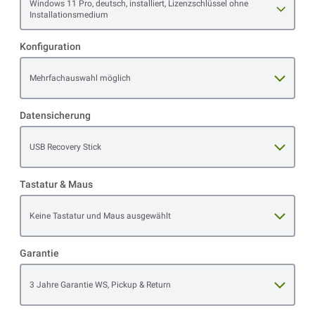
Open item options
Windows 11 Pro, deutsch, installiert, Lizenzschlüssel ohne
Installationsmedium
Konfiguration
Open item options
Mehrfachauswahl möglich
Datensicherung
Open item options
USB Recovery Stick
Tastatur & Maus
Open item options
Keine Tastatur und Maus ausgewählt
Garantie
Open item options
3 Jahre Garantie WS, Pickup & Return