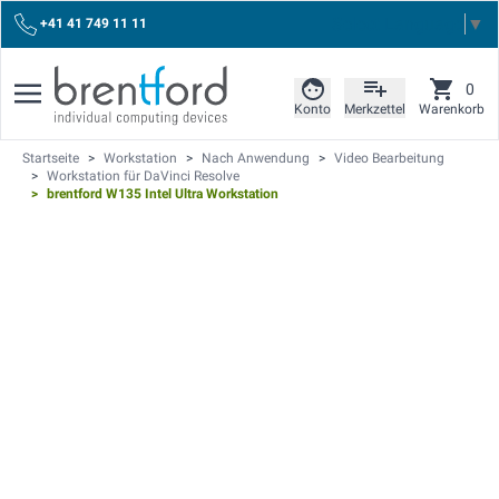
Select Language
▼
+41 41 749 11 11
0
Konto
Merkzettel
Warenkorb
Startseite
>
Workstation
>
Nach Anwendung
>
Video Bearbeitung
>
Workstation für DaVinci Resolve
>
brentford W135 Intel Ultra Workstation