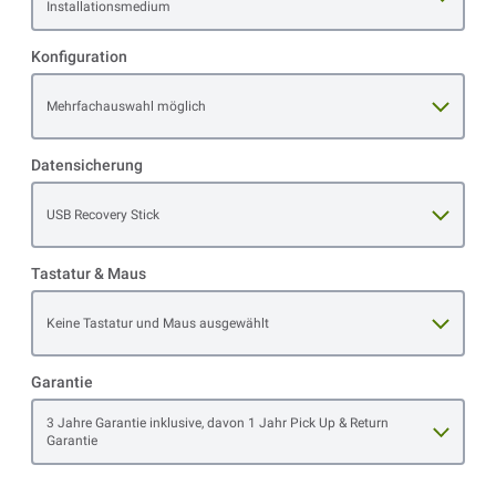
Installationsmedium
Konfiguration
Open item options
Mehrfachauswahl möglich
Datensicherung
Open item options
USB Recovery Stick
Tastatur & Maus
Open item options
Keine Tastatur und Maus ausgewählt
Garantie
Open item options
3 Jahre Garantie inklusive, davon 1 Jahr Pick Up & Return
Garantie