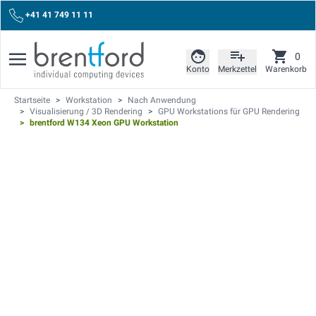
+41 41 749 11 11
0
Konto
Merkzettel
Warenkorb
Startseite
>
Workstation
>
Nach Anwendung
>
Visualisierung / 3D Rendering
>
GPU Workstations für GPU Rendering
>
brentford W134 Xeon GPU Workstation