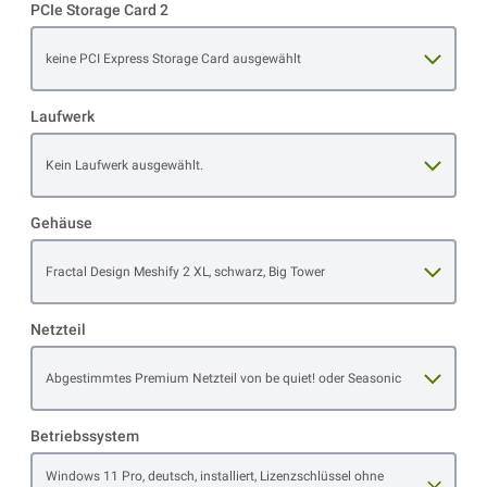
PCIe Storage Card 2
Open item options
keine PCI Express Storage Card ausgewählt
Laufwerk
Open item options
Kein Laufwerk ausgewählt.
Gehäuse
Open item options
Fractal Design Meshify 2 XL, schwarz, Big Tower
Netzteil
Open item options
Abgestimmtes Premium Netzteil von be quiet! oder Seasonic
Betriebssystem
Open item options
Windows 11 Pro, deutsch, installiert, Lizenzschlüssel ohne