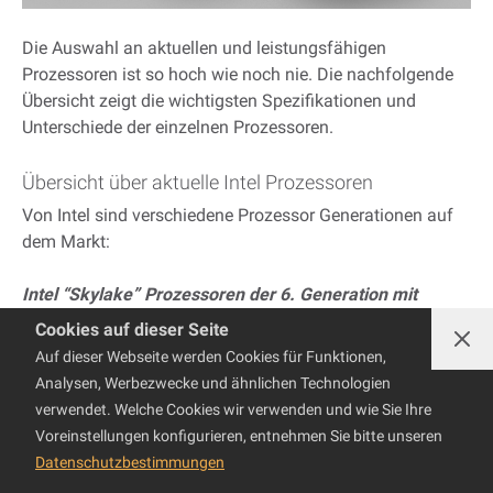
Die Auswahl an aktuellen und leistungsfähigen
Prozessoren ist so hoch wie noch nie. Die nachfolgende
Übersicht zeigt die wichtigsten Spezifikationen und
Unterschiede der einzelnen Prozessoren.
Übersicht über aktuelle Intel Prozessoren
Von Intel sind verschiedene Prozessor Generationen auf
dem Markt:
Intel “Skylake” Prozessoren der 6. Generation mit
Bezeichnung 6xxx:
Cookies auf dieser Seite
Intel Core i3, Core i5, Core i7 Prozessoren mit 2 bis 4
Auf dieser Webseite werden Cookies für Funktionen,
Prozessorkernen.
Analysen, Werbezwecke und ähnlichen Technologien
Maximal 64 GB Arbeitsspeicher und 20 PCI Express
verwendet. Welche Cookies wir verwenden und wie Sie Ihre
Lanes.
Voreinstellungen konfigurieren, entnehmen Sie bitte unseren
Tiefe bis gute Leistungsklasse.
Datenschutzbestimmungen
Nur diese Prozessoren laufen mit Windows 10.