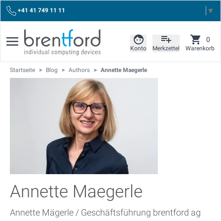
Select Language
▼
+41 41 749 11 11
0
Konto
Merkzettel
Warenkorb
Startseite
>
Blog
>
Authors
>
Annette Maegerle
Annette Maegerle
Annette Mägerle / Geschäftsführung brentford ag