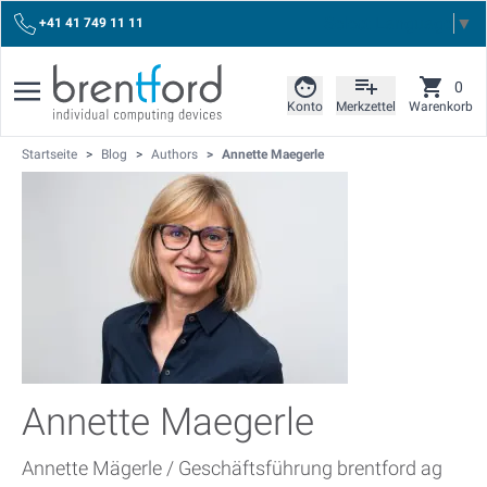
Select Language
▼
+41 41 749 11 11
0
Konto
Merkzettel
Warenkorb
Startseite
>
Blog
>
Authors
>
Annette Maegerle
Annette Maegerle
Annette Mägerle / Geschäftsführung brentford ag