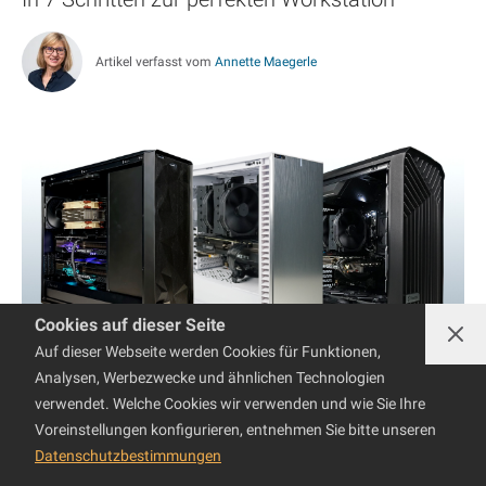
Artikel verfasst vom
Annette Maegerle
Cookies auf dieser Seite
Auf dieser Webseite werden Cookies für Funktionen,
Analysen, Werbezwecke und ähnlichen Technologien
verwendet. Welche Cookies wir verwenden und wie Sie Ihre
Alle grossen Hersteller wie Intel, AMD oder NVIDIA haben
Voreinstellungen konfigurieren, entnehmen Sie bitte unseren
kürzlich das Angebot erneuert und erweitert. Die Auswahl
Datenschutzbestimmungen
an leistungsfähigen Technologien ist grösser denn je und
die Zusammenstellung eines für die individuellen