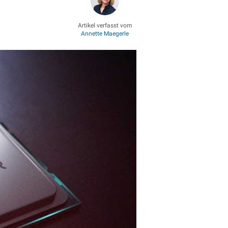
Artikel verfasst vom
Annette Maegerle