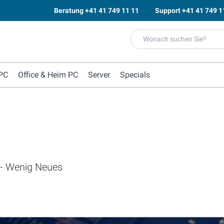
Beratung
+41 41 749 11 11
Support
+41 41 749 1
PC
Office & Heim PC
Server
Specials
 - Wenig Neues