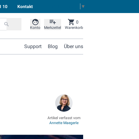
Select Language
▼
1 10
Kontakt
0
Konto
Merkzettel
Warenkorb
Support
Blog
Über uns
Artikel verfasst vom
Annette Maegerle