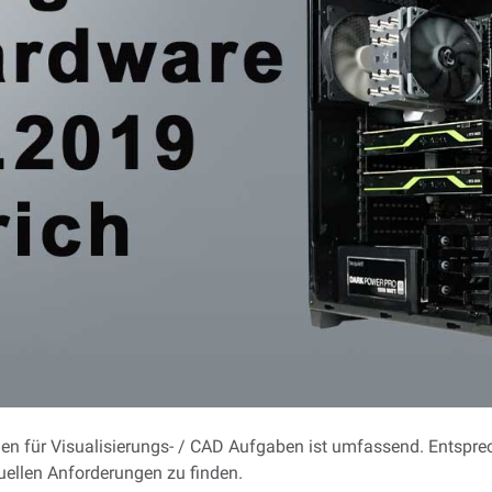
 für Visualisierungs- / CAD Aufgaben ist umfassend. Entsprec
duellen Anforderungen zu finden.