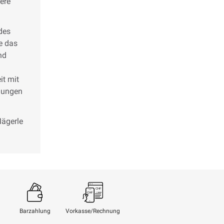
ere
des
e das
nd
it mit
dungen
Mägerle
Barzahlung
Vorkasse/Rechnung