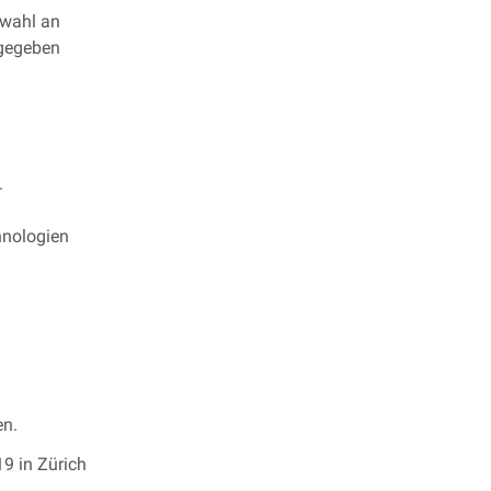
swahl an
 gegeben
.
hnologien
en.
9 in Zürich