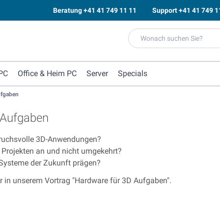
Beratung
+41 41 749 11 11
Support
+41 41 749 1
PC
Office & Heim PC
Server
Specials
ufgaben
 Aufgaben
pruchsvolle 3D-Anwendungen?
 Projekten an und nicht umgekehrt?
Systeme der Zukunft prägen?
r in unserem Vortrag "Hardware für 3D Aufgaben".