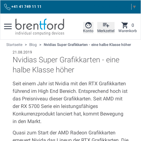
Select Language
▼
+41 41 749 11 11
0
Konto
Merkzettel
Warenkorb
Startseite
>
Blog
>
Nvidias Super Grafikkarten - eine halbe Klasse höher
21.08.2019
Nvidias Super Grafikkarten - eine
halbe Klasse höher
Seit einem Jahr ist Nvidia mit den RTX Grafikkarten
führend im High End Bereich. Entsprechend hoch ist
das Preisniveau dieser Grafikkarten. Seit AMD mit
der RX 5700 Serie ein leistungsfähiges
Konkurrenzprodukt lanciert hat, kommt Bewegung
in den Markt.
Quasi zum Start der AMD Radeon Grafikkarten
erneuert Nivida das Lineup der RTX Grafikkarten. Die