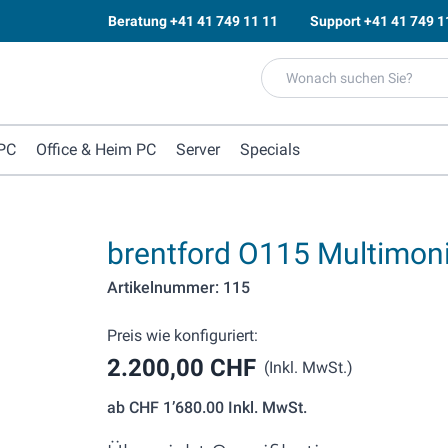
Beratung
+41 41 749 11 11
Support
+41 41 749 1
PC
Office & Heim PC
Server
Specials
brentford O115 Multimon
Artikelnummer: 115
Preis wie konfiguriert:
2.200,00 CHF
(Inkl. MwSt.)
ab
CHF 1’680.00
Inkl. MwSt.