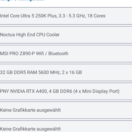
Open item options
Intel Core Ultra 5 250K Plus, 3.3 - 5.3 GHz, 18 Cores
Open item options
Noctua High End CPU Cooler
Open item options
MSI PRO Z890-P Wifi / Bluetooth
Open item options
32 GB DDR5 RAM 5600 MHz, 2 x 16 GB
Open item options
PNY NVIDIA RTX A400, 4 GB DDR6 (4 x Mini Display Port)
Open item options
Keine Grafikkarte ausgewählt
Open item options
Keine Grafikkarte ausgewählt