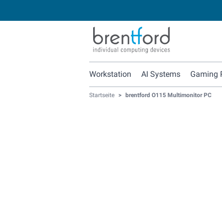
Workstation
AI Systems
Gaming 
Startseite
>
brentford O115 Multimonitor PC