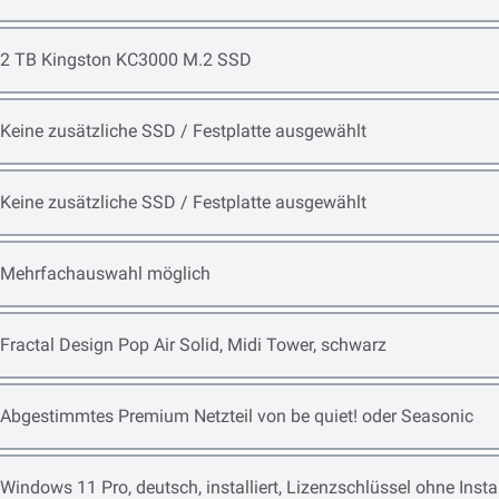
Open item options
2 TB Kingston KC3000 M.2 SSD
Open item options
Keine zusätzliche SSD / Festplatte ausgewählt
Open item options
Keine zusätzliche SSD / Festplatte ausgewählt
Open item options
Mehrfachauswahl möglich
Open item options
Fractal Design Pop Air Solid, Midi Tower, schwarz
Open item options
Abgestimmtes Premium Netzteil von be quiet! oder Seasonic
Open item options
Windows 11 Pro, deutsch, installiert, Lizenzschlüssel ohne Ins