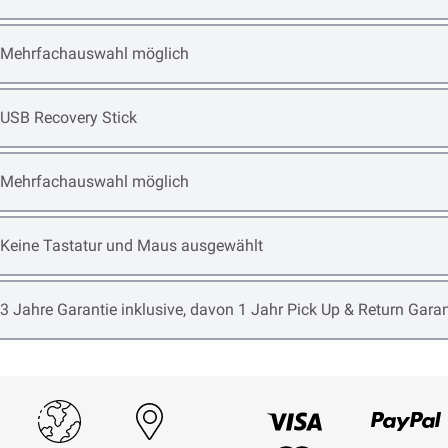
Open item options
Mehrfachauswahl möglich
Open item options
USB Recovery Stick
Open item options
Mehrfachauswahl möglich
Open item options
Keine Tastatur und Maus ausgewählt
Open item options
3 Jahre Garantie inklusive, davon 1 Jahr Pick Up & Return Garan
Visum
Paypal