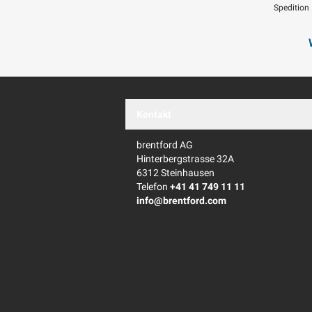
Spedition
Swisspost
Kontakt
brentford AG
Hinterbergstrasse 32A
6312 Steinhausen
Telefon
+41 41 749 11 11
info@brentford.com