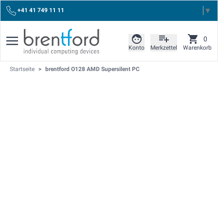
Select Language
▼
+41 41 749 11 11
0
Konto
Merkzettel
Warenkorb
Startseite
>
brentford O128 AMD Supersilent PC