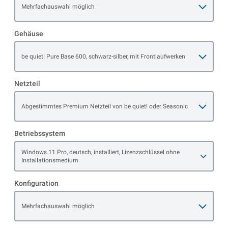
Open item options
Mehrfachauswahl möglich
Gehäuse
Open item options
be quiet! Pure Base 600, schwarz-silber, mit Frontlaufwerken
Netzteil
Open item options
Abgestimmtes Premium Netzteil von be quiet! oder Seasonic
Betriebssystem
Open item options
Windows 11 Pro, deutsch, installiert, Lizenzschlüssel ohne
Installationsmedium
Konfiguration
Open item options
Mehrfachauswahl möglich