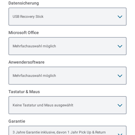
Datensicherung
Open item options
USB Recovery Stick
Microsoft Office
Open item options
Mehrfachauswahl möglich
Anwendersoftware
Open item options
Mehrfachauswahl möglich
Tastatur & Maus
Open item options
Keine Tastatur und Maus ausgewählt
Garantie
Open item options
3 Jahre Garantie inklusive, davon 1 Jahr Pick Up & Return