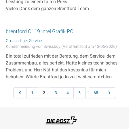
Leistung zu einem fairen Preis.
Vielen Dank dem ganzen Brentford Team
brentford O119 Intel Grafik PC
Grossartiger Service
Kundenmeinung von Swissboy (Veröffentlicht am 13-05-2026)
Bin total zufrieden mit der Beratung, dem Service, dem
Zusammenbau, alles perfekt. Hatte kleines technisches
Problem, und Herr Näf hat das kostenlos für mich
behoben. Würde Brentford jederzeit weiterempfehlen.
Seite
...
Seite
Seite
Sie lesen gerade Seite
Seite
Seite
Seite
Seite
Seite
1
2
3
4
5
68