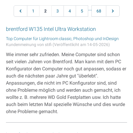
Seite
...
Seite
Seite
Sie lesen gerade Seite
Seite
Seite
Seite
Seite
Seite
1
2
3
4
5
68
brentford W135 Intel Ultra Workstation
Top Computer für Lightroom classic, Photoshop und InDesign
Kundenmeinung von stifi (Veröffentlicht am 14-05-2026)
Wie immer sehr zufrieden. Meine Computer sind schon
seit vielen Jahren von Brentford. Man kann mit dem PC
Konfigurator den Computer noch gut anpassen, sodass er
auch die nächsten paar Jahre gut "überlebt".
Anpassungen, die nicht im PC Konfigurator sind, sind
ohne Probleme möglich und werden auch gemacht, ich
wollte z. B. mehrere WD Gold Festplatten usw. Ich hatte
auch beim letzten Mal spezielle Wünsche und dies wurde
ohne Probleme gemacht.