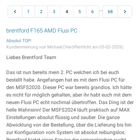
Seite
...
Seite
Seite
Seite
Seite
Sie lesen gerade Seite
Seite
Seite
Seite
Seite
1
2
3
4
5
6
68
brentford F165 AMD Flusi PC
Absolut TOP!
Kundenmeinung von Michael (Veröffentlicht am 05-02-2026)
Liebes Brentford Team
Das ist nun bereits mein 2. PC welchen ich bei euch
bestellt habe. Angefangen hat es mit dem Flusi PC für
den MSFS2020. Dieser PC war bereits grandios. Ich hätte
es nicht für möglich gehalten, aber ihr habt euch mit dem
neuen Flusi PC echt nochmal übertroffen. Das Ding ist der
helle Wahnsinn! Der MSFS2024 läuft praktisch auf MAX
Einstellungen absolut flüssig und sauber. Die ganze
Abwicklung von der Bestellung, über die Lieferung bis hin
zur Konfiguration vom System ist absolut reibungslos.
Brentford bietet einen Service der seinesgleichen sucht