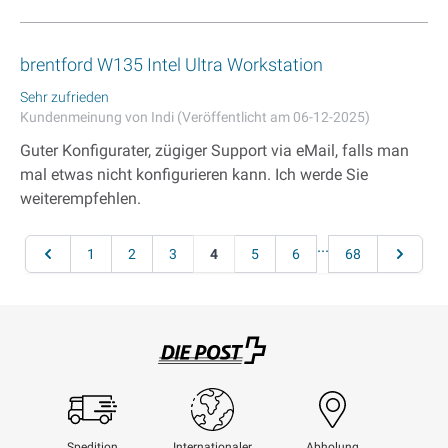
brentford W135 Intel Ultra Workstation
Sehr zufrieden
Kundenmeinung von Indi (Veröffentlicht am 06-12-2025)
Guter Konfigurater, zügiger Support via eMail, falls man
mal etwas nicht konfigurieren kann. Ich werde Sie
weiterempfehlen.
Seite
...
Seite
Seite
Seite
Seite
Sie lesen gerade Seite
Seite
Seite
Seite
Seite
1
2
3
4
5
6
68
Swisspost
Spedition
Internationaler
Abholung