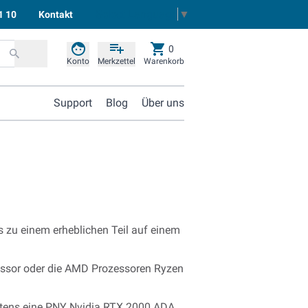
Select Language
▼
1 10
Kontakt
0
Konto
Merkzettel
Warenkorb
Support
Blog
Über uns
 zu einem erheblichen Teil auf einem
ozessor oder die AMD Prozessoren Ryzen
estens eine PNY Nvidia RTX 2000 ADA