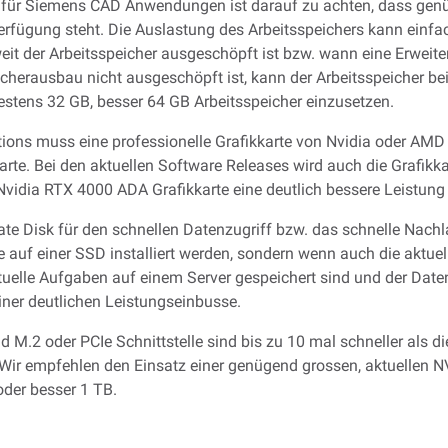
n für Siemens CAD Anwendungen ist darauf zu achten, dass genüg
erfügung steht. Die Auslastung des Arbeitsspeichers kann einfa
it der Arbeitsspeicher ausgeschöpft ist bzw. wann eine Erweite
cherausbau nicht ausgeschöpft ist, kann der Arbeitsspeicher be
estens 32 GB, besser 64 GB Arbeitsspeicher einzusetzen.
ions muss eine professionelle Grafikkarte von Nvidia oder AMD 
rte. Bei den aktuellen Software Releases wird auch die Grafikk
Nvidia RTX 4000 ADA Grafikkarte eine deutlich bessere Leistung 
State Disk für den schnellen Datenzugriff bzw. das schnelle Nac
auf einer SSD installiert werden, sondern wenn auch die aktuell
tuelle Aufgaben auf einem Server gespeichert sind und der Date
einer deutlichen Leistungseinbusse.
M.2 oder PCIe Schnittstelle sind bis zu 10 mal schneller als d
. Wir empfehlen den Einsatz einer genügend grossen, aktuelle
oder besser 1 TB.