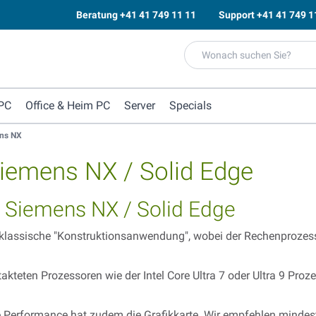
Beratung
+41 41 749 11 11
Support
+41 41 749 1
PC
Office & Heim PC
Server
Specials
ens NX
Siemens NX / Solid Edge
Siemens NX / Solid Edge
 klassische "Konstruktionsanwendung", wobei der Rechenprozess
takteten Prozessoren wie der Intel Core Ultra 7 oder Ultra 9 Pr
die Performance hat zudem die Grafikkarte. Wir empfehlen mind