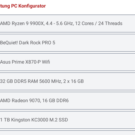
itung PC Konfigurator
Open item options
AMD Ryzen 9 9900X, 4.4 - 5.6 GHz, 12 Cores / 24 Threads
Open item options
BeQuiet! Dark Rock PRO 5
Open item options
Asus Prime X870-P Wifi
Open item options
32 GB DDR5 RAM 5600 MHz, 2 x 16 GB
Open item options
AMD Radeon 9070, 16 GB DDR6
Open item options
1 TB Kingston KC3000 M.2 SSD