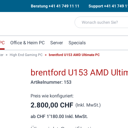
Beratung
+41 41 749 11 11
Support
+41 41 749 1
PC
Office & Heim PC
Server
Specials
er
>
High End Gaming PC
>
brentford U153 AMD Ultimate PC
brentford U153 AMD Ulti
Artikelnummer: 153
Preis wie konfiguriert:
2.800,00 CHF
(Inkl. MwSt.)
ab
CHF 1’180.00
Inkl. MwSt.