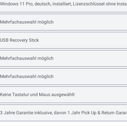
Open item options
Windows 11 Pro, deutsch, installiert, Lizenzschlüssel ohne Ins
Open item options
Mehrfachauswahl möglich
Open item options
USB Recovery Stick
Open item options
Mehrfachauswahl möglich
Open item options
Mehrfachauswahl möglich
Open item options
Keine Tastatur und Maus ausgewählt
Open item options
3 Jahre Garantie inklusive, davon 1 Jahr Pick Up & Return Garan