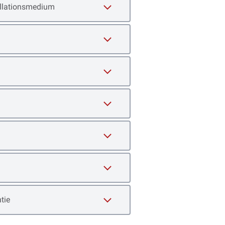
tallationsmedium
tie