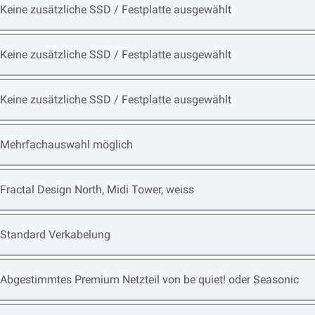
Open item options
Keine zusätzliche SSD / Festplatte ausgewählt
Open item options
Keine zusätzliche SSD / Festplatte ausgewählt
Open item options
Keine zusätzliche SSD / Festplatte ausgewählt
Open item options
Mehrfachauswahl möglich
Open item options
Fractal Design North, Midi Tower, weiss
Open item options
Standard Verkabelung
Open item options
Abgestimmtes Premium Netzteil von be quiet! oder Seasonic