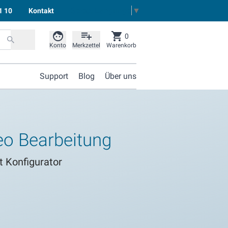
Select Language
▼
1 10
Kontakt
0
Konto
Merkzettel
Warenkorb
Support
Blog
Über uns
eo Bearbeitung
t Konfigurator