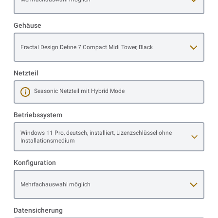
Gehäuse
Open item options
Fractal Design Define 7 Compact Midi Tower, Black
Netzteil
Seasonic Netzteil mit Hybrid Mode
Mehr erfahren
Betriebssystem
Open item options
Windows 11 Pro, deutsch, installiert, Lizenzschlüssel ohne
Installationsmedium
Konfiguration
Open item options
Mehrfachauswahl möglich
Datensicherung