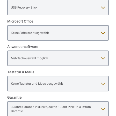
Open item options
USB Recovery Stick
Microsoft Office
Open item options
Keine Software ausgewählt
Anwendersoftware
Open item options
Mehrfachauswahl möglich
Tastatur & Maus
Open item options
Keine Tastatur und Maus ausgewählt
Garantie
Open item options
3 Jahre Garantie inklusive, davon 1 Jahr Pick Up & Return
Garantie