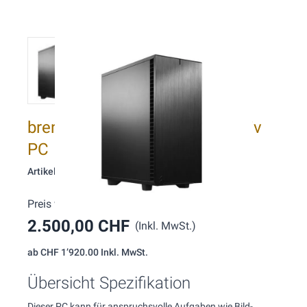
brentford O129 Intel Semipassiv
PC
Artikelnummer: 129
Preis wie konfiguriert:
2.500,00 CHF
(Inkl. MwSt.)
ab
CHF 1’920.00
Inkl. MwSt.
Übersicht Spezifikation
Dieser PC kann für anspruchsvolle Aufgaben wie Bild-,