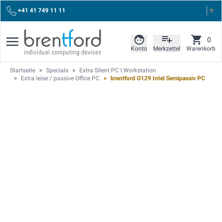
Select Language
▼
+41 41 749 11 11
0
Konto
Merkzettel
Warenkorb
Startseite
>
Specials
>
Extra Silent PC I Workstation
>
Extra leise / passive Office PC
>
brentford O129 Intel Semipassiv PC