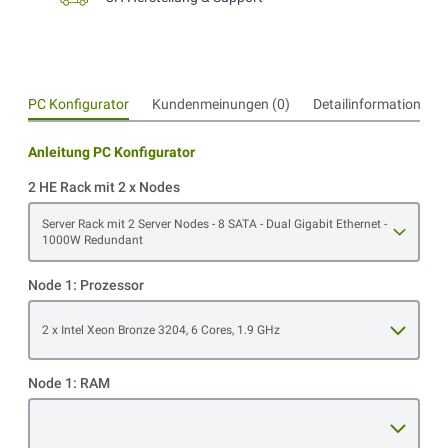
PC Konfigurator
Kundenmeinungen (0)
Detailinformationen
Anleitung PC Konfigurator
2 HE Rack mit 2 x Nodes
Open item options
Server Rack mit 2 Server Nodes - 8 SATA - Dual Gigabit Ethernet -
1000W Redundant
Node 1: Prozessor
Open item options
2 x Intel Xeon Bronze 3204, 6 Cores, 1.9 GHz
Node 1: RAM
Open item options