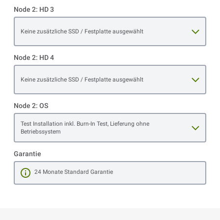
Node 2: HD 3
Open item options
Keine zusätzliche SSD / Festplatte ausgewählt
Node 2: HD 4
Open item options
Keine zusätzliche SSD / Festplatte ausgewählt
Node 2: OS
Open item options
Test Installation inkl. Burn-In Test, Lieferung ohne
Betriebssystem
Garantie
24 Monate Standard Garantie
Mehr erfahren