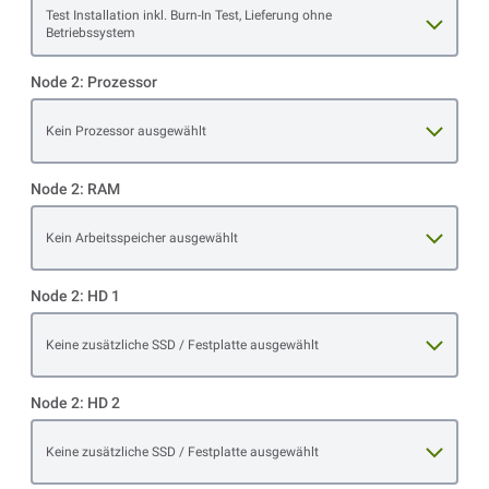
Open item options
Test Installation inkl. Burn-In Test, Lieferung ohne
Betriebssystem
Node 2: Prozessor
Open item options
Kein Prozessor ausgewählt
Node 2: RAM
Open item options
Kein Arbeitsspeicher ausgewählt
Node 2: HD 1
Open item options
Keine zusätzliche SSD / Festplatte ausgewählt
Node 2: HD 2
Open item options
Keine zusätzliche SSD / Festplatte ausgewählt