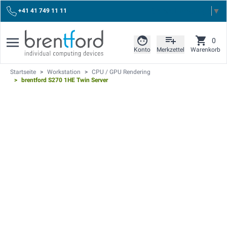
Select Language
▼
+41 41 749 11 11
0
Konto
Merkzettel
Warenkorb
Startseite
>
Workstation
>
CPU / GPU Rendering
>
brentford S270 1HE Twin Server