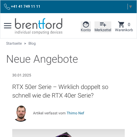
Select Language
▼
+41 41 749 11 11
0
Konto
Merkzettel
Warenkorb
Startseite
>
Blog
Neue Angebote
30.01.2025
RTX 50er Serie – Wirklich doppelt so
schnell wie die RTX 40er Serie?
Artikel verfasst vom
Thimo Nef