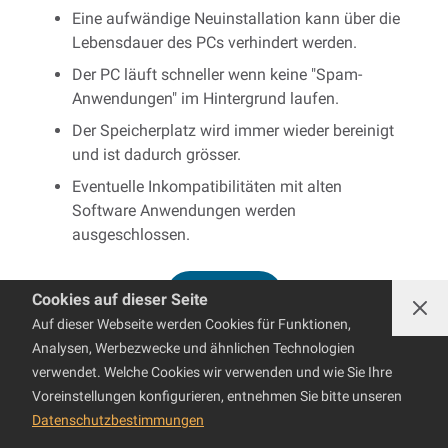
Eine aufwändige Neuinstallation kann über die
Lebensdauer des PCs verhindert werden.
Der PC läuft schneller wenn keine "Spam-
Anwendungen" im Hintergrund laufen.
Der Speicherplatz wird immer wieder bereinigt
und ist dadurch grösser.
Eventuelle Inkompatibilitäten mit alten
Software Anwendungen werden
ausgeschlossen.
WEITERLESEN
Cookies auf dieser Seite
Auf dieser Webseite werden Cookies für Funktionen,
Analysen, Werbezwecke und ähnlichen Technologien
24.07.2019
verwendet. Welche Cookies wir verwenden und wie Sie Ihre
Luft- oder AiO Wasserkühlung: was ist
Voreinstellungen konfigurieren, entnehmen Sie bitte unseren
besser
Datenschutzbestimmungen