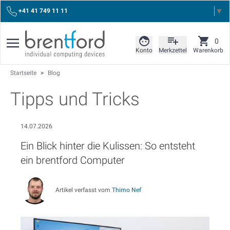
Select Language
▼
+41 41 749 11 11
0
Konto
Merkzettel
Warenkorb
Startseite
>
Blog
Tipps und Tricks
14.07.2026
Ein Blick hinter die Kulissen: So entsteht
ein brentford Computer
Artikel verfasst vom
Thimo Nef