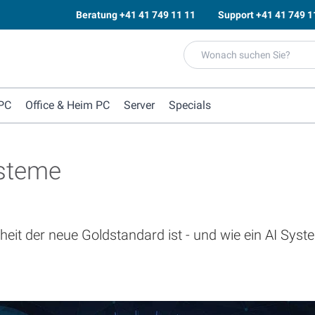
Beratung
+41 41 749 11 11
Support
+41 41 749 1
PC
Office & Heim PC
Server
Specials
ysteme
it der neue Goldstandard ist - und wie ein AI Syst