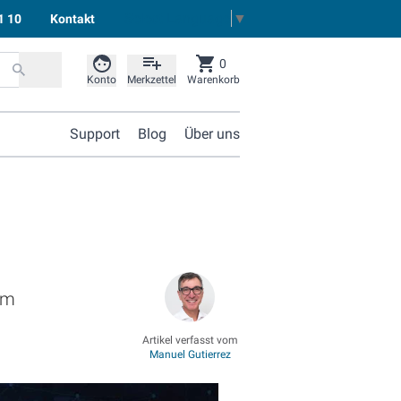
Select Language
▼
1 10
Kontakt
0
Konto
Merkzettel
Warenkorb
Support
Blog
Über uns
em
Artikel verfasst vom
Manuel Gutierrez