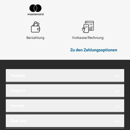
Visum
Paypal
Mastercard
Barzahlung
Vorkasse/Rechnung
Zu den Zahlungsoptionen
Kontakt
brentford AG
Support
Hinterbergstrasse 32A
6312 Steinhausen
Montag bis Freitag
Telefon
Service
+41 41 749 11 11
08:30 – 12:00
info@brentford.com
13:00 – 18:00
Showroom
Referenzen
Uber uns
Stellenangebote
Händler
Telefon
+41 41 749 11 10