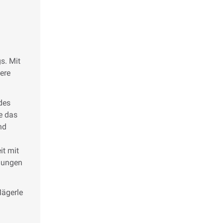
s. Mit
ere
des
e das
nd
it mit
dungen
Mägerle