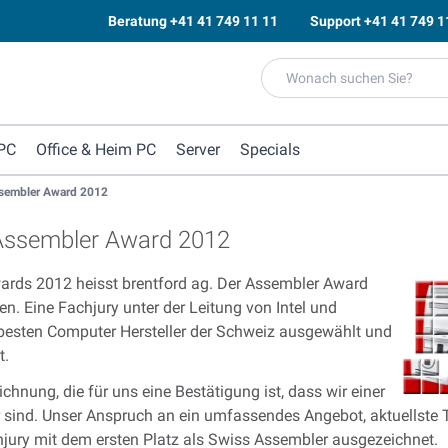
Beratung
+41 41 749 11 11
Support
+41 41 749 1
PC
Office & Heim PC
Server
Specials
ssembler Award 2012
 Assembler Award 2012
rds 2012 heisst brentford ag. Der Assembler Award
n. Eine Fachjury unter der Leitung von Intel und
 besten Computer Hersteller der Schweiz ausgewählt und
t.
ichnung, die für uns eine Bestätigung ist, dass wir einer
r sind. Unser Anspruch an ein umfassendes Angebot, aktuellste 
hjury mit dem ersten Platz als Swiss Assembler ausgezeichnet.