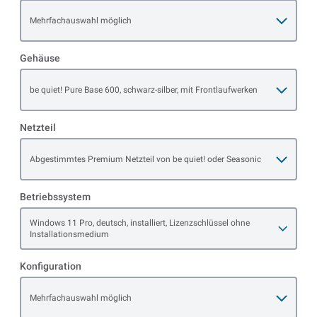
Open item options
Mehrfachauswahl möglich
Gehäuse
Open item options
be quiet! Pure Base 600, schwarz-silber, mit Frontlaufwerken
Netzteil
Open item options
Abgestimmtes Premium Netzteil von be quiet! oder Seasonic
Betriebssystem
Open item options
Windows 11 Pro, deutsch, installiert, Lizenzschlüssel ohne
Installationsmedium
Konfiguration
Open item options
Mehrfachauswahl möglich