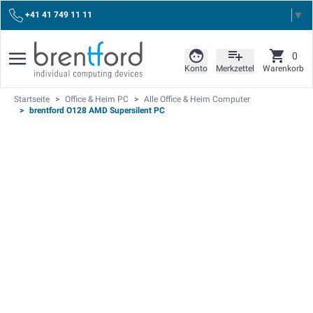
Select Language
▼
+41 41 749 11 11
0
Konto
Merkzettel
Warenkorb
Startseite
>
Office & Heim PC
>
Alle Office & Heim Computer
>
brentford O128 AMD Supersilent PC