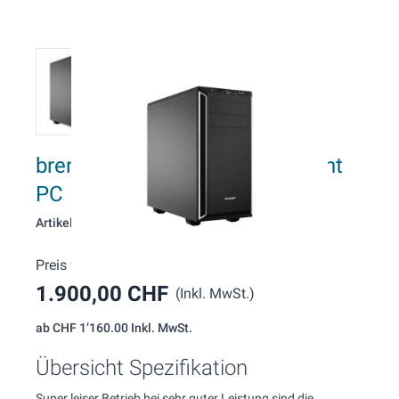
brentford O128 AMD Supersilent
PC
Artikelnummer: 128
Preis wie konfiguriert:
1.900,00 CHF
(Inkl. MwSt.)
ab
CHF 1’160.00
Inkl. MwSt.
Übersicht Spezifikation
Super leiser Betrieb bei sehr guter Leistung sind die